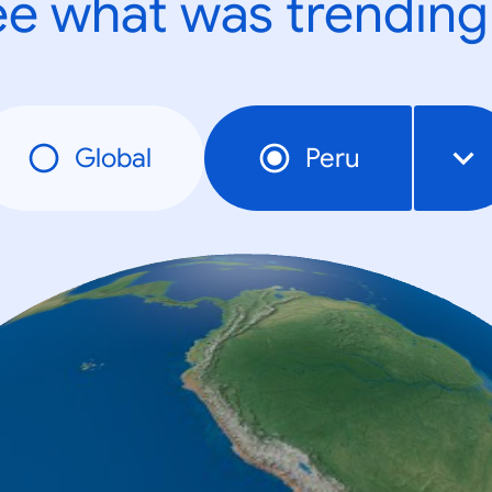
e what was trending
Global
Peru