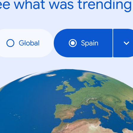
e what was trending
Global
Spain