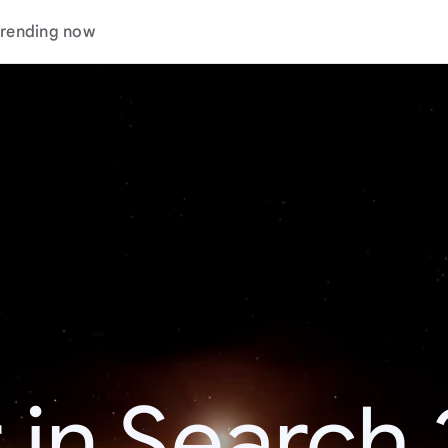
rending now
 in Search