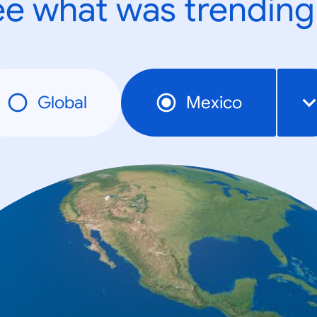
e what was trending
Global
Mexico