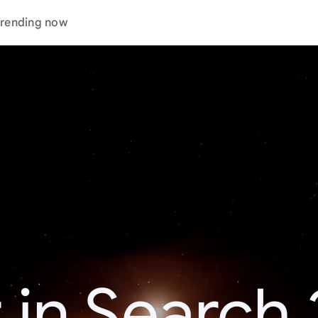
rending now
 in Search