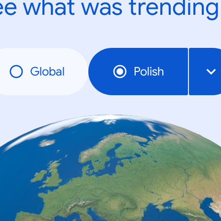
e what was trending
Global
Polish