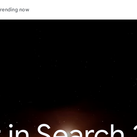
rending now
 in Search