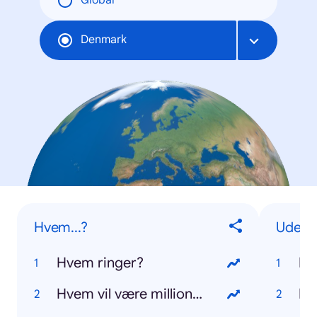
Global
Denmark
Hvem...?
Udenl
Hvem ringer?
Da
Hvem vil være millionær?
Do