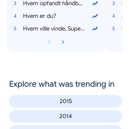
Hvem opfandt håndbold?
Pr
Hvem er du?
Al
Hvem ville vinde, Superman eller Thor?
Me
Explore what was trending in
2015
2014