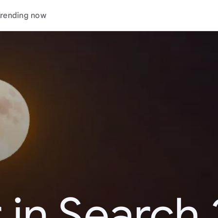
rending now
 in Search