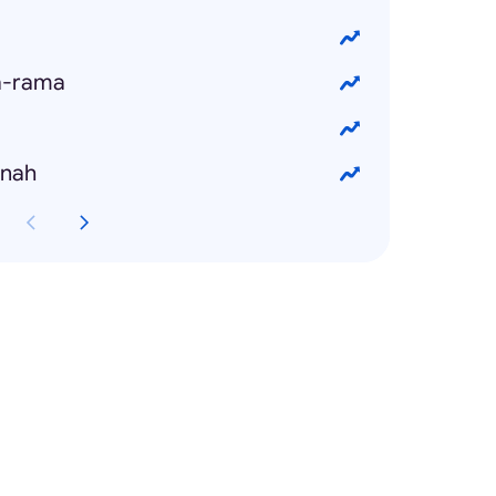
a-rama
inah