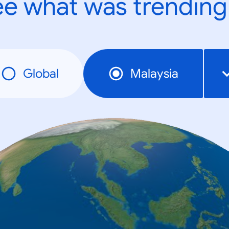
e what was trending
Global
Malaysia