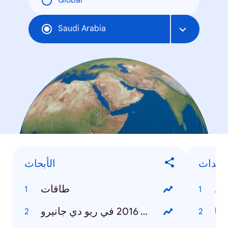
Global
Saudi Arabia
لأحداث
الأبحاث
ال
طاقات
UE
الألعاب الأولمبية 2016 في ريو دي جانيرو