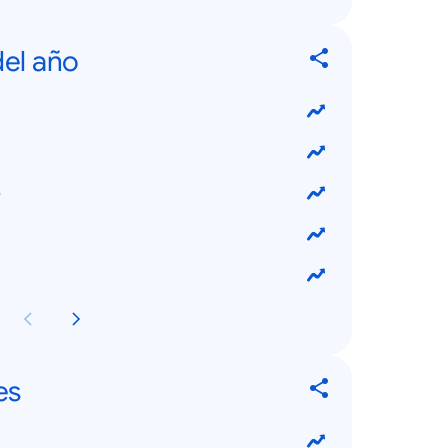
el año
o
es