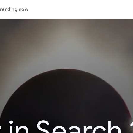
rending now
 in Search