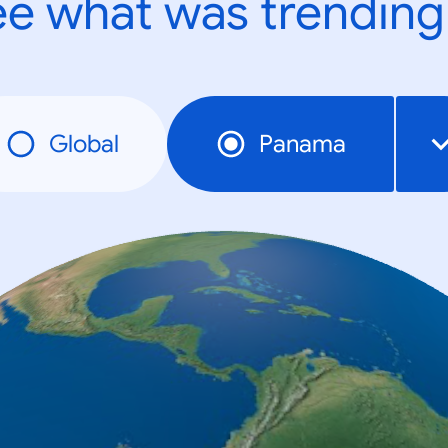
e what was trending
Global
Panama