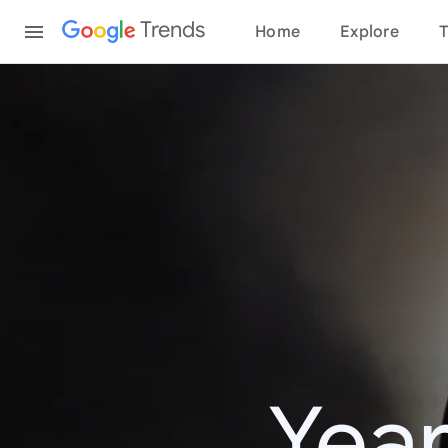
Content
Trends
Home
Explore
T
Year