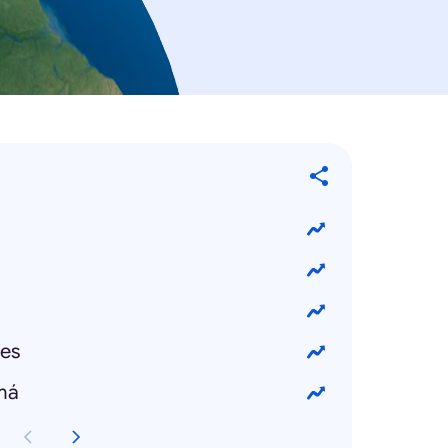
es
má