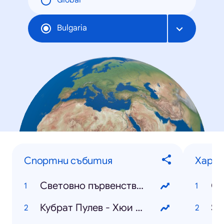
Global
Bulgaria
Спортни събития
Харак
Световно първенство по футбол
Кубрат Пулев - Хюи Фюри
Sh