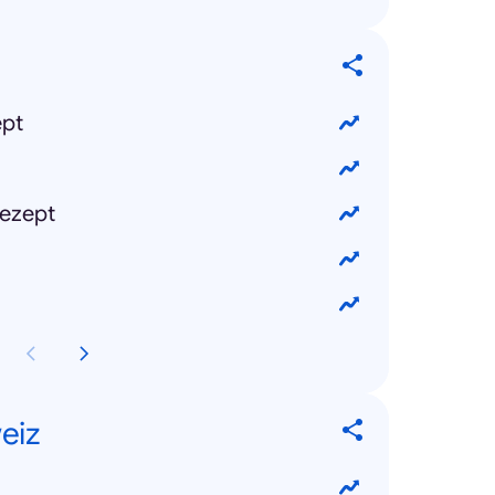
ept
ezept
eiz