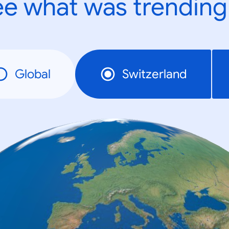
e what was trending
Global
Switzerland