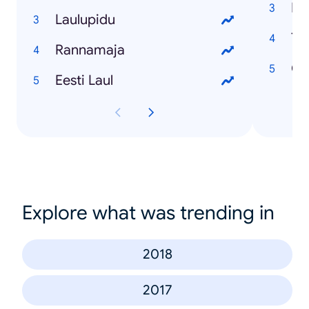
Ing
Laulupidu
Ta
Rannamaja
Ch
Eesti Laul
Explore what was trending in
2018
2017