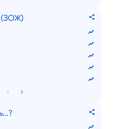
? (ЗОЖ)
...?