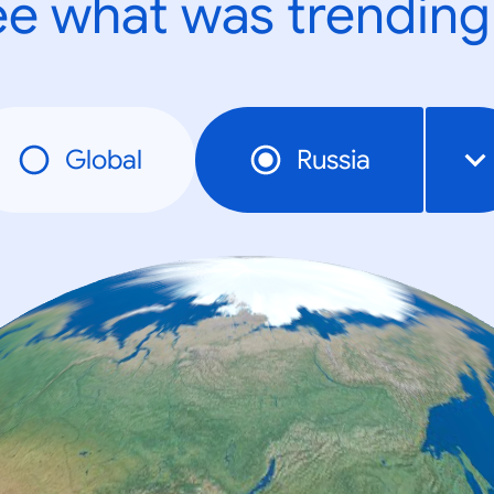
e what was trending
Global
Russia