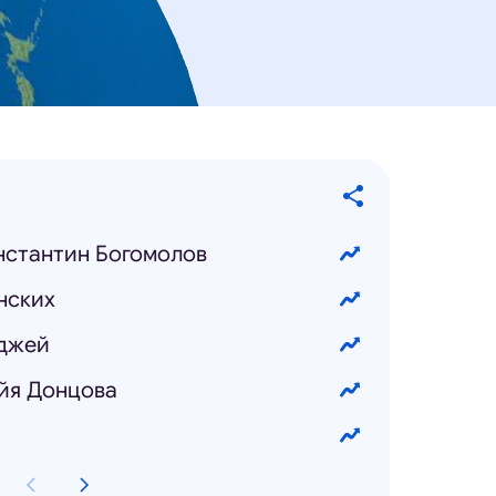
нстантин Богомолов
нских
лджей
йя Донцова