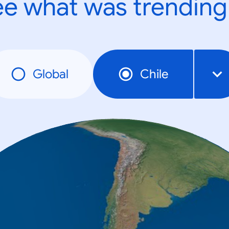
e what was trending
Global
Chile