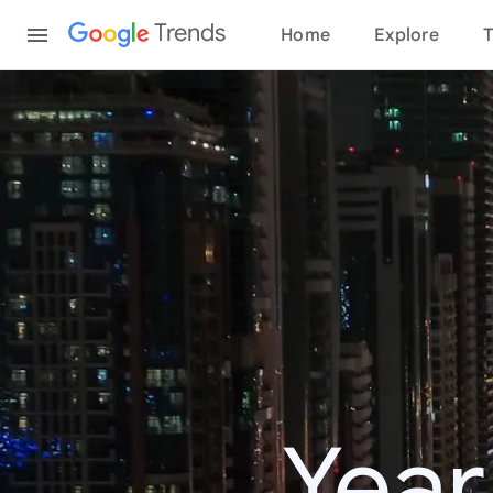
Content
Trends
Home
Explore
T
Year