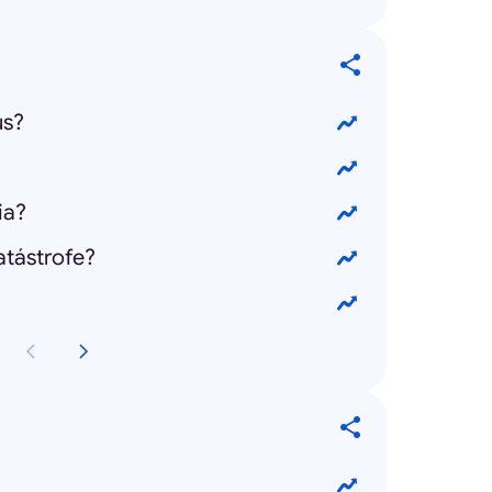
us?
ia?
atástrofe?