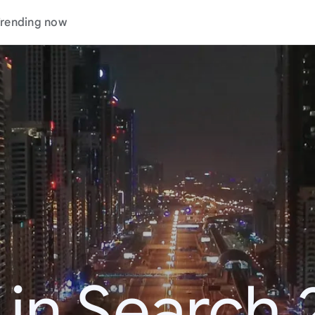
rending now
 in Search