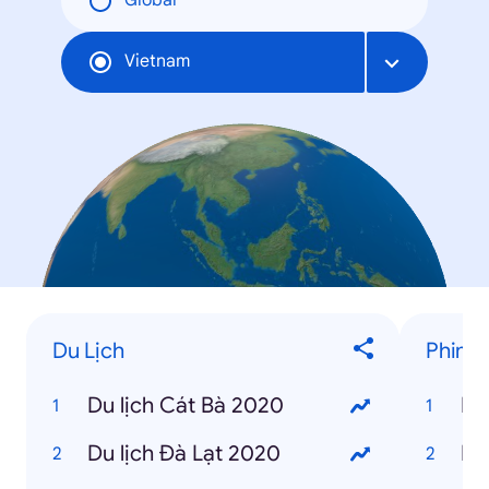
Global
Vietnam
Du Lịch
Phim 
Du lịch Cát Bà 2020
It
Du lịch Đà Lạt 2020
Hạ