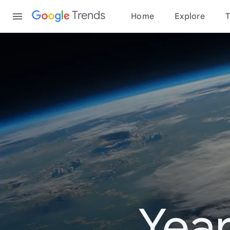
Content
Trends
Home
Explore
T
Year