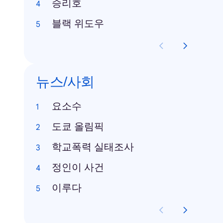
승리호
블랙 위도우
뉴스/사회
요소수
도쿄 올림픽
학교폭력 실태조사
정인이 사건
이루다