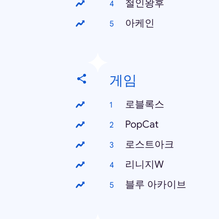
철인왕후
아케인
게임
로블록스
PopCat
로스트아크
리니지W
블루 아카이브