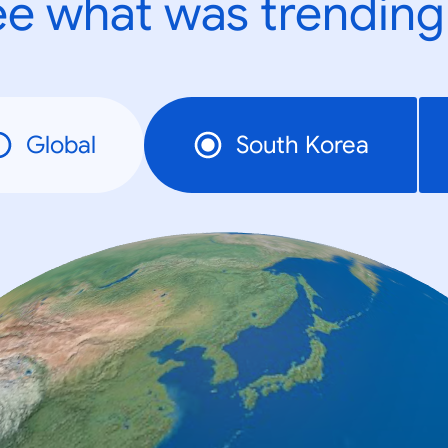
e what was trending
Global
South Korea