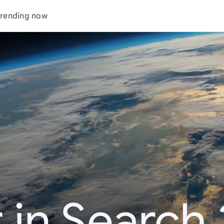
rending now
 in Search