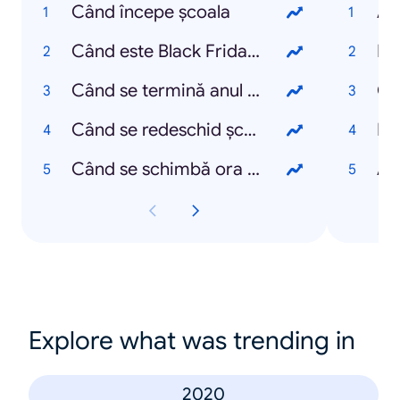
Când începe școala
Al
Când este Black Friday 2021
Em
Când se termină anul școlar 2021
Ch
Când se redeschid școlile
Da
Când se schimbă ora 2021
An
Explore what was trending in
2020