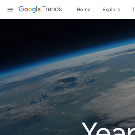
Content
Trends
Home
Explore
T
Year