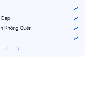
t Đẹp
yến Không Quên