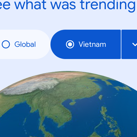
e what was trending
Global
Vietnam