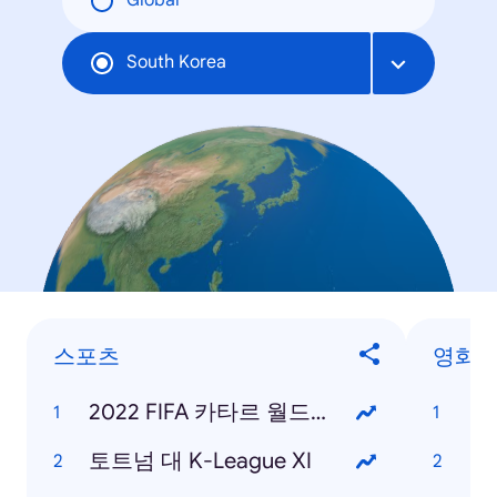
Global
South Korea
스포츠
영화
2022 FIFA 카타르 월드컵
범
토트넘 대 K-League XI
탑