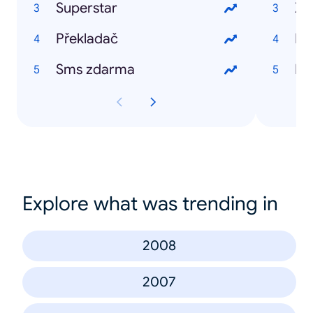
Superstar
Xi
Překladač
Ro
Sms zdarma
Mi
Explore what was trending in
2008
2007