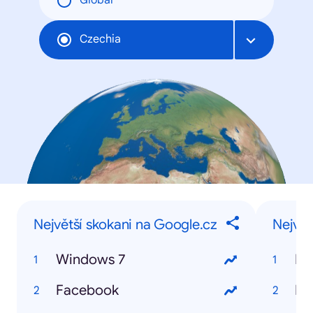
Global
Czechia
Největší skokani na Google.cz
Největ
Windows 7
Ma
Facebook
La