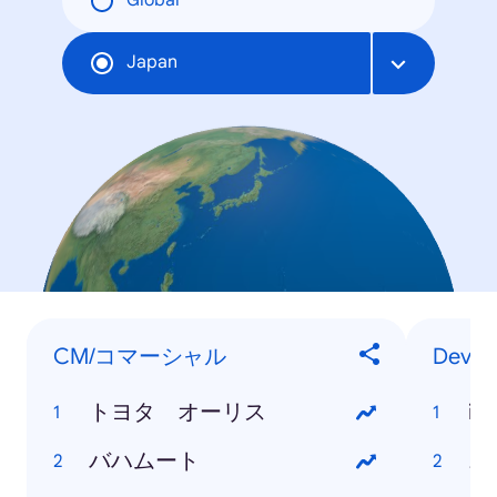
Global
Japan
CM/コマーシャル
Devic
トヨタ オーリス
iP
バハムート
ニ