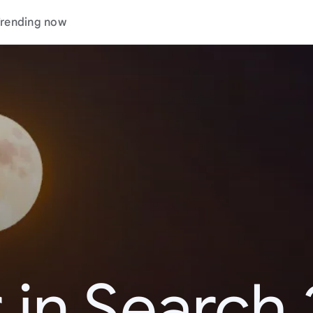
rending now
 in Search