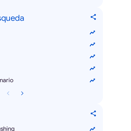
squeda
nario
shing