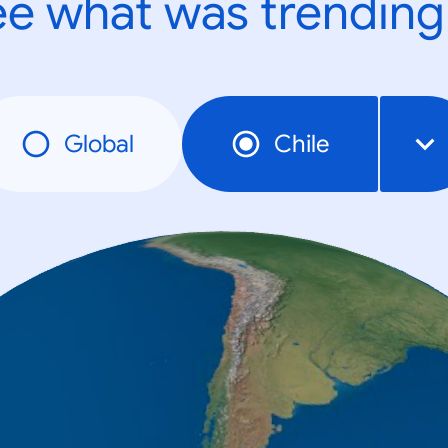
e what was trending
Global
Chile