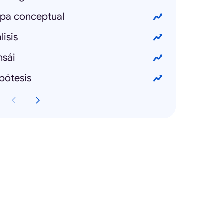
pa conceptual
isis
nsái
pótesis