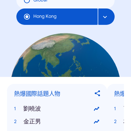
Global
Hong Kong
熱爆國際話題人物
熱爆
劉曉波
曹
金正男
林