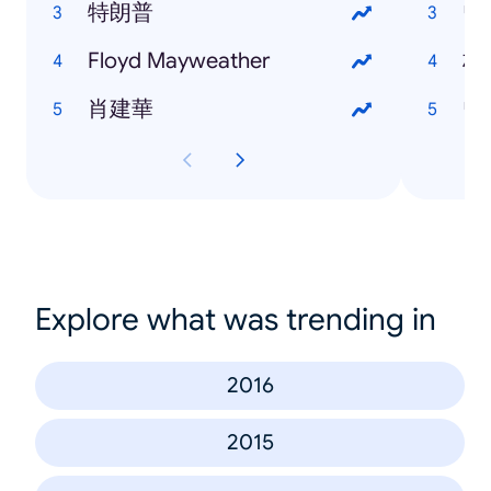
特朗普
曾
Floyd Mayweather
林
肖建華
曾
Explore what was trending in
2016
2015