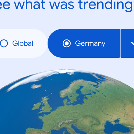
e what was trending
Global
Germany