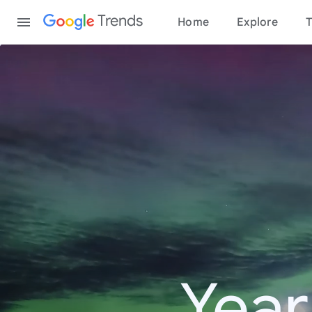
Content
Trends
Home
Explore
T
Year