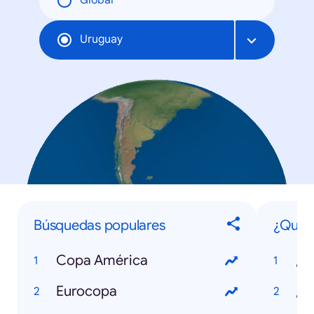
Global
Uruguay
Búsquedas populares
¿Qué?
Copa América
Eurocopa
¿Q