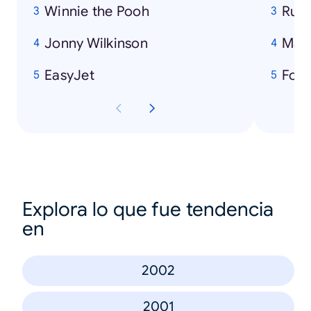
Winnie the Pooh
Rug
Jonny Wilkinson
Manc
EasyJet
Foot
Explora lo que fue tendencia
en
2002
2001