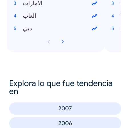
يت
الامارات
العاب
Wo
دبي
Inf
Explora lo que fue tendencia
en
2007
2006