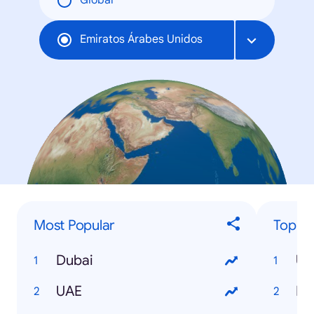
Global
Emiratos Árabes Unidos
Most Popular
Top E
Dubai
UAE
In