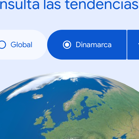
nsulta las tendencias
Global
Dinamarca