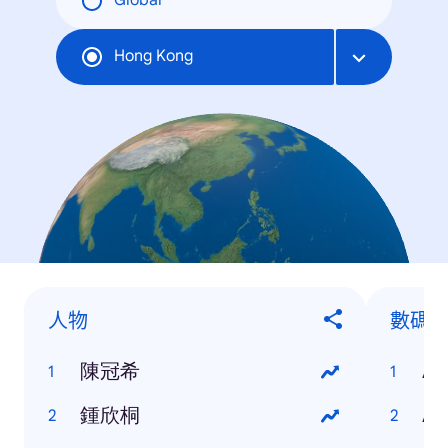
Global
Hong Kong
人物
數碼
陳冠希
Ap
鍾欣桐
AS