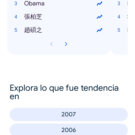
Obama
No
張柏芝
Sa
趙碩之
HP
Explora lo que fue tendencia
en
2007
2006