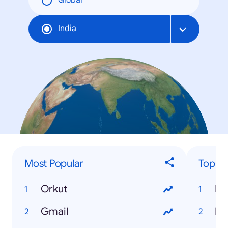
Global
India
Most Popular
Top 'H
Orkut
Ho
Gmail
Ho