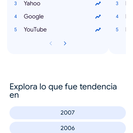
Yahoo
Ho
Google
Ho
YouTube
Ho
Explora lo que fue tendencia
en
2007
2006