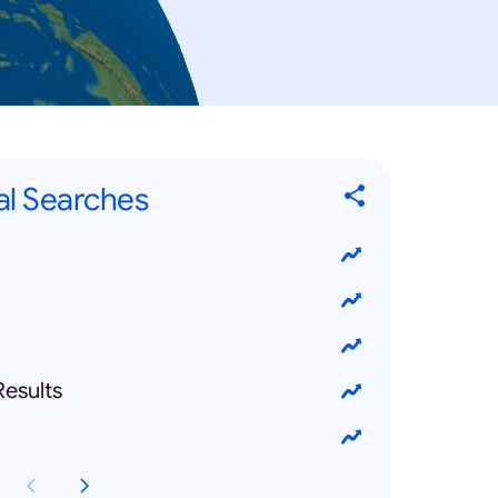
l Searches
esults