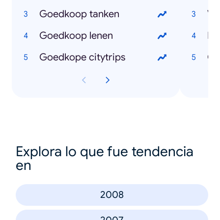
Goedkoop tanken
Va
Goedkoop lenen
Pa
Goedkope citytrips
Co
Explora lo que fue tendencia
en
2008