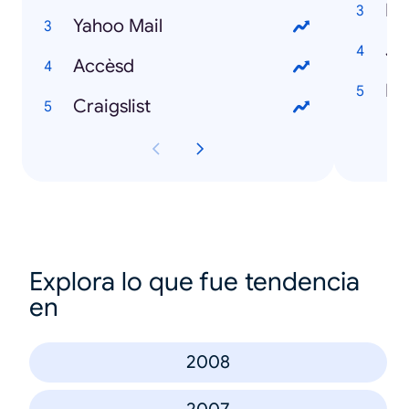
Na
Yahoo Mail
Jo
Accèsd
H1
Craigslist
Explora lo que fue tendencia
en
2008