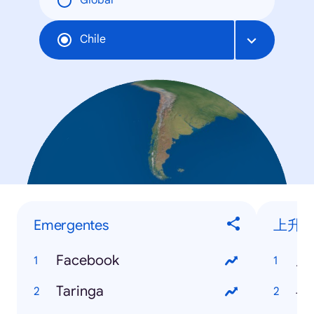
Global
Chile
Emergentes
上升
Facebook
周
Taringa
斗