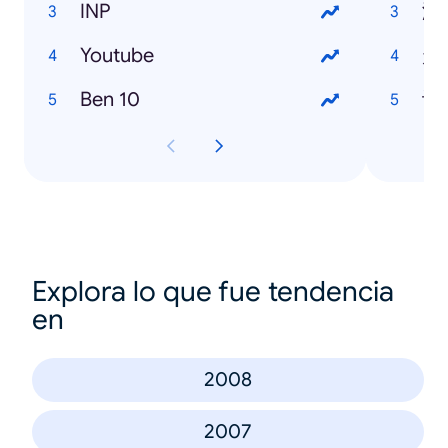
INP
潜
Youtube
走
Ben 10
许
Explora lo que fue tendencia
en
2008
2007