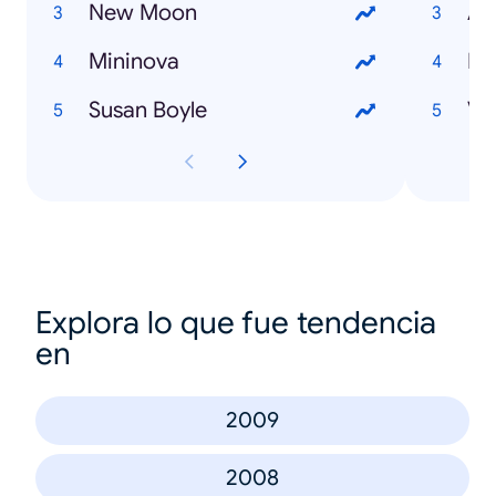
New Moon
As
Mininova
Mc
Susan Boyle
Vi
Explora lo que fue tendencia
en
2009
2008