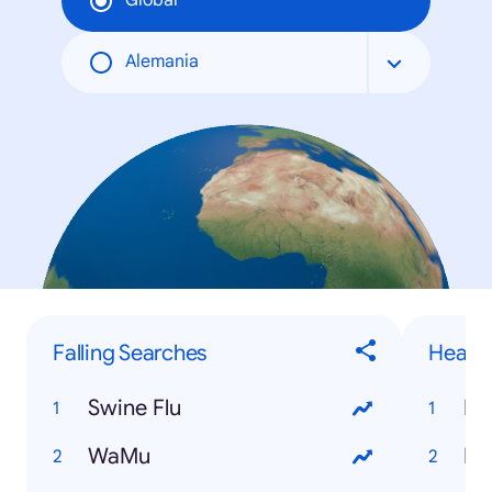
Global
Alemania
Falling Searches
Health
Swine Flu
HC
WaMu
Dr