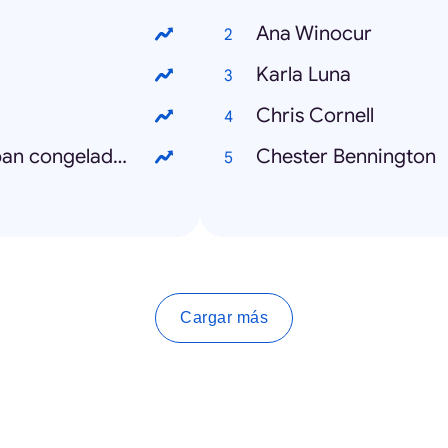
Ana Winocur
Karla Luna
Chris Cornell
Qué regiones del mundo se encontraban congeladas
Chester Bennington
Cargar más