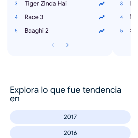
Tiger Zinda Hai
Me
Race 3
Baaghi 2
Su
Explora lo que fue tendencia
en
2017
2016