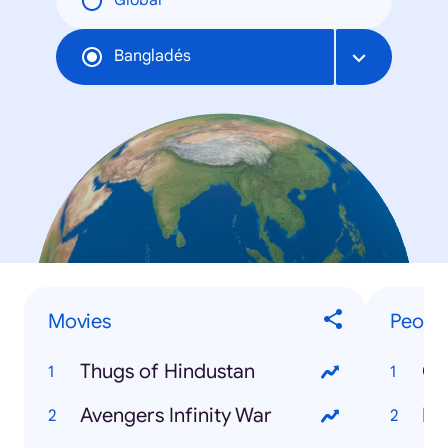
Global
Bangladés
Movies
Peopl
Thugs of Hindustan
Avengers Infinity War
Pr