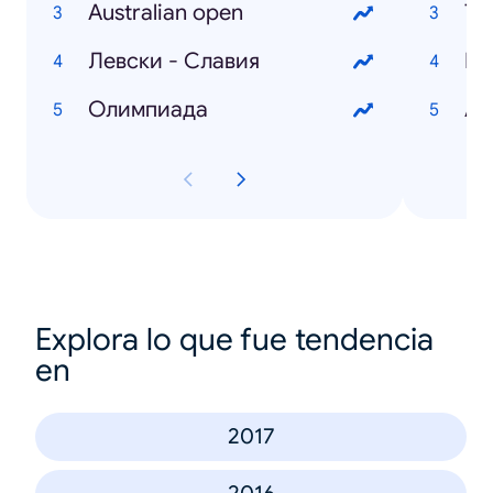
Australian open
Ту
Левски - Славия
Олимпиада
Ав
Explora lo que fue tendencia
en
2017