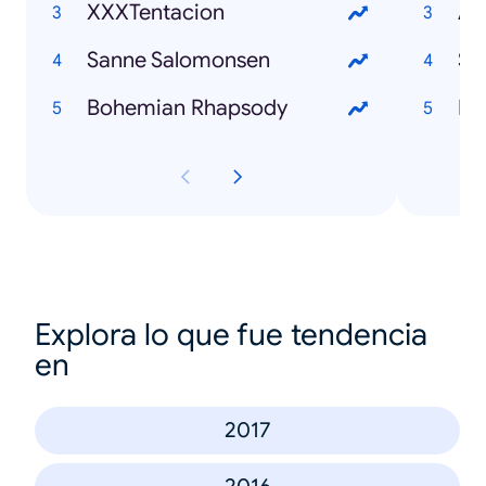
XXXTentacion
Avi
Sanne Salomonsen
St
Bohemian Rhapsody
Ma
Explora lo que fue tendencia
en
2017