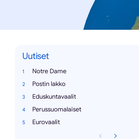
Uutiset
Notre Dame
Postin lakko
Eduskuntavaalit
Perussuomalaiset
Eurovaalit