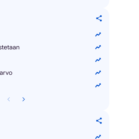
stetaan
iarvo