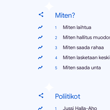
Miten?
Miten laihtua
Miten hallitus muodo
Miten saada rahaa
Miten lasketaan kesk
Miten saada unta
Poliitikot
Jussi Halla-Aho