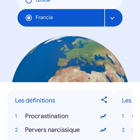
Global
Francia
Les définitions
Les sé
Procrastination
Ga
Pervers narcissique
St