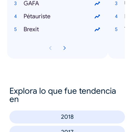
GAFA
Um
Pétauriste
Ma
Brexit
Tc
Explora lo que fue tendencia
en
2018