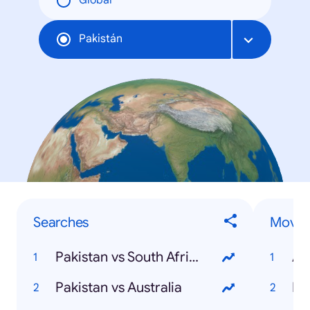
Global
Pakistán
Searches
Movie
Pakistan vs South Africa
Av
Pakistan vs Australia
Bi