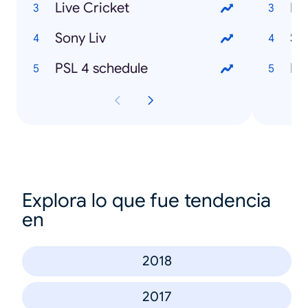
Live Cricket
Eh
Sony Liv
Su
PSL 4 schedule
Ka
Explora lo que fue tendencia
en
2018
2017