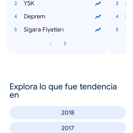
YSK
Ne
Deprem
Pal
Sigara Fiyatları
Ta
Explora lo que fue tendencia
en
2018
2017