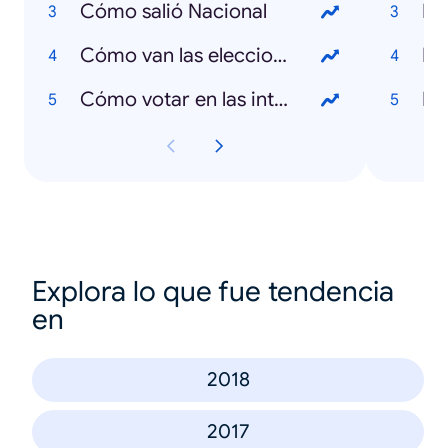
Cómo salió Nacional
Dó
Cómo van las elecciones en Uruguay
De
Cómo votar en las internas
Na
Explora lo que fue tendencia
en
2018
2017