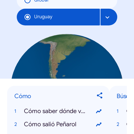
Global
Uruguay
Cómo
Búsqu
Cómo saber dónde voto
Co
Cómo salió Peñarol
Co