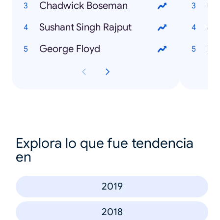
Chadwick Boseman
G
Sushant Singh Rajput
Sk
George Floyd
Dy
Explora lo que fue tendencia
en
2019
2018