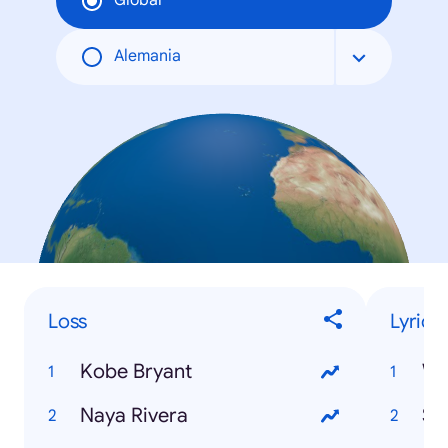
Global
Alemania
Loss
Lyrics
Kobe Bryant
W
Naya Rivera
Sa