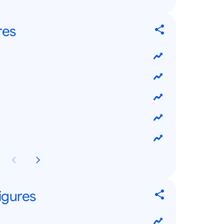
res
Figures