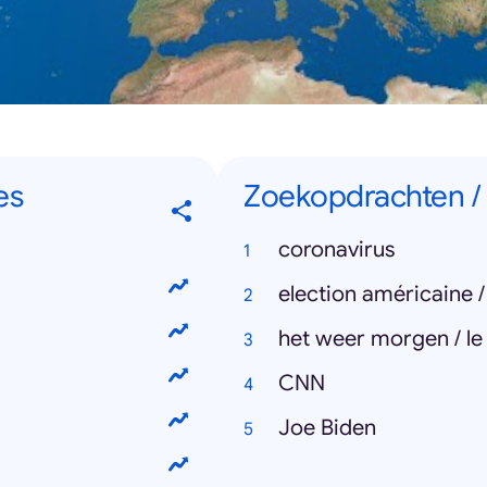
es
Zoekopdrachten /
coronavirus
election américaine 
het weer morgen / l
CNN
Joe Biden