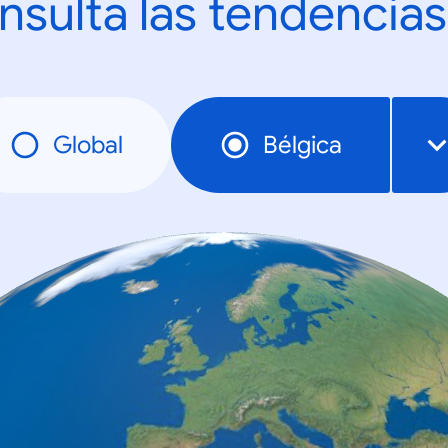
nsulta las tendencias
Global
Bélgica