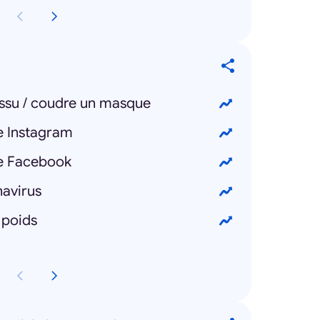
issu / coudre un masque
e Instagram
e Facebook
navirus
 poids