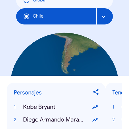
Global
Chile
Personajes
Tende
Kobe Bryant
Co
Diego Armando Maradona
Co