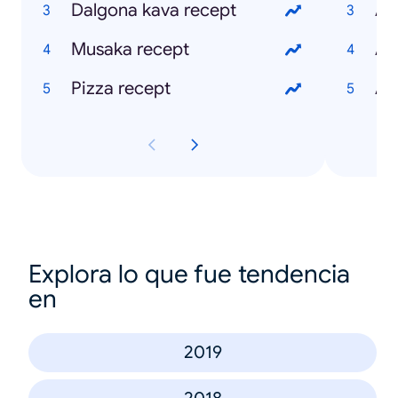
Dalgona kava recept
Apl
Musaka recept
Ap
Pizza recept
Ap
Explora lo que fue tendencia
en
2019