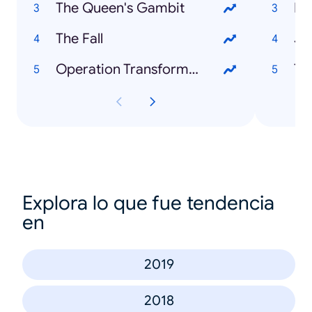
The Queen's Gambit
Li
The Fall
Jo
Operation Transformation
Te
Explora lo que fue tendencia
en
2019
2018