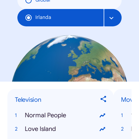
Global
Irlanda
Television
Movie
Normal People
19
Love Island
Pa