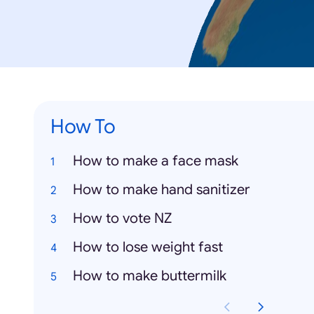
How To
How to make a face mask
How to make hand sanitizer
How to vote NZ
How to lose weight fast
How to make buttermilk